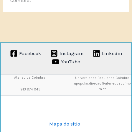
Coimbra.
Facebook
Instagram
Linkedin
YouTube
Ateneu de Coimbra
Universidade Popular de Coimbra
upopular.direcao@ateneudecoimb
ra.pt
913 974 945
Mapa do sítio